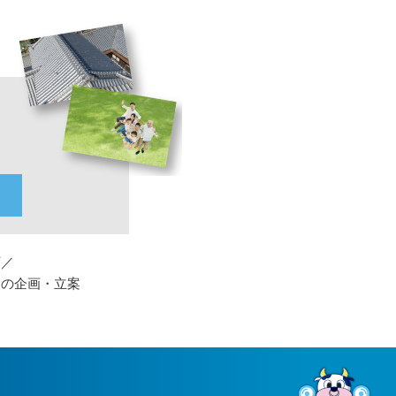
下／
トの企画・立案