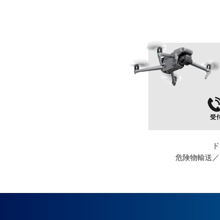
ド
危険物輸送／