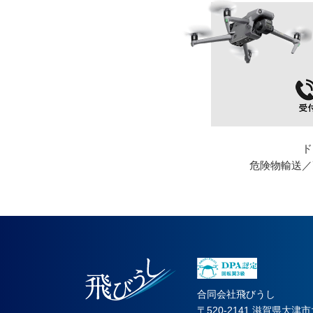
ド
危険物輸送／
合同会社飛びうし
〒520-2141 滋賀県大津市