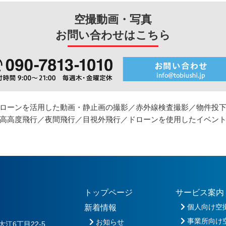
空撮動画・写真
お問い合わせはこちら
ローンを活用した動画・静止画の撮影／
赤外線検査撮影／物件投
高高度飛行／夜間飛行／目視外飛行／
ドローンを使用したイベン
トップページ
サービス案内
個人向け空
新着情報
事業所向け
お知らせ
大江6丁目22-5